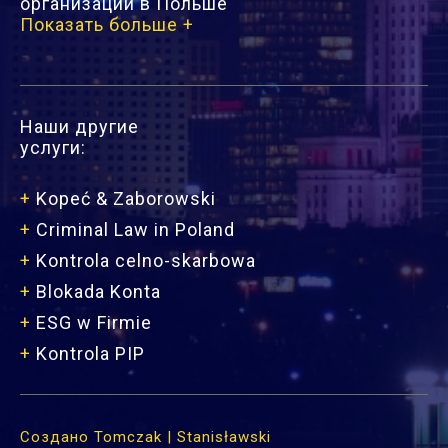
организации в Польше
Показать больше +
Наши другие
услуги:
+
Kopeć & Zaborowski
+
Criminal Law in Poland
+
Kontrola celno-skarbowa
+
Blokada Konta
+
ESG w Firmie
+
Kontrola PIP
Создано
Tomczak | Stanisławski